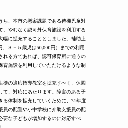
うち、本市の懸案課題である待機児童対
て、やむなく認可外保育施設を利用する
大幅に拡充することとしました。補助上
円、３－５歳児は
50,000
円）までの利用
される方であれば、認可保育所に通うの
保育施設を利用していただけるような制
生徒の適応指導教室を拡充すべく、休園
して、対応にあたります。障害のある子
きる体制を拡充していくために、
31
年度
援員の配置や小中学校に介助支援員の配
必要な子どもが増加するのに対応すべ
す。