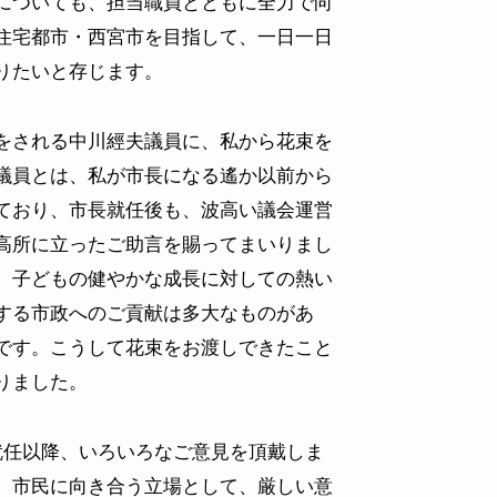
についても、担当職員とともに全力で向
住宅都市・西宮市を目指して、一日一日
りたいと存じます。
をされる中川經夫議員に、私から花束を
議員とは、私が市長になる遙か以前から
ており、市長就任後も、波高い議会運営
高所に立ったご助言を賜ってまいりまし
、子どもの健やかな成長に対しての熱い
する市政へのご貢献は多大なものがあ
です。こうして花束をお渡しできたこと
りました。
就任以降、いろいろなご意見を頂戴しま
、市民に向き合う立場として、厳しい意