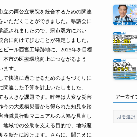
市立の両公立病院を統合するための関連
をいただくことができました。県議会に
承認されましたので、県市双方におい
統合に向けて歩むことが確定しました。
ヒビール西宮工場跡地に、
2025
年を目標
、本市の医療環境向上につながるよう
います。
して快適に過ごせるためのまちづくりに
に関連した予算を計上いたしました。
アーカイ
ても大きな課題です。昨年は大変な災害
昨今の大規模災害から得られた知見を踏
ア
害時職員行動マニュアルの大幅な見直し
ー
、地域での公助を支える目的で、地域避
カ
イ
度を新たに設けます。さらに、聞こえに