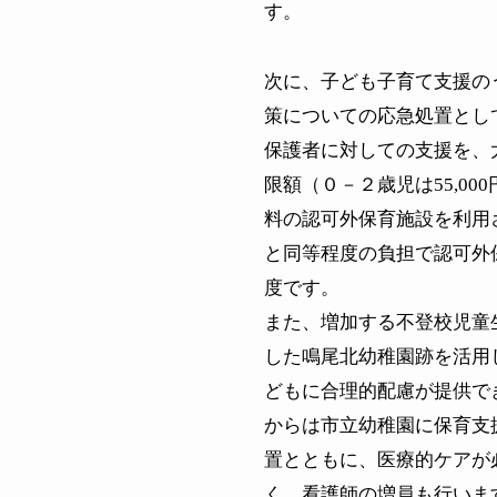
す。
次に、子ども子育て支援の
策についての応急処置とし
保護者に対しての支援を、
限額（０－２歳児は
55,000
料の認可外保育施設を利用
と同等程度の負担で認可外
度です。
また、増加する不登校児童
した鳴尾北幼稚園跡を活用
どもに合理的配慮が提供で
からは市立幼稚園に保育支
置とともに、医療的ケアが
く、看護師の増員も行いま