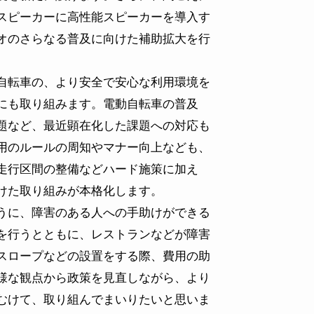
ブ
スピーカーに高性能スピーカーを導入す
オのさらなる普及に向けた補助拡大を行
自転車の、より安全で安心な利用環境を
にも取り組みます。電動自転車の普及
題など、最近顕在化した課題への対応も
用のルールの周知やマナー向上なども、
走行区間の整備などハード施策に加え
けた取り組みが本格化します。
うに、障害のある人への手助けができる
を行うとともに、レストランなどが障害
スロープなどの設置をする際、費用の助
様な観点から政策を見直しながら、より
むけて、取り組んでまいりたいと思いま