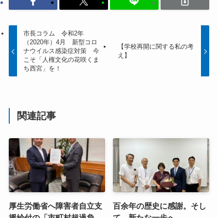
市長コラム 令和2年
（2020年）4月 新型コロ
【学校再開に関する私の考
ナウイルス感染症対策 今
え】
こそ「人権文化の花咲くま
ち西宮」を！
関連記事
厚生労働省へ障害者自立支
百余年の歴史に感謝。そし
援給付の「市町村超過負
て、新たな一歩へ。