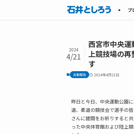
プ
西宮市中央運
2024
上競技場の再
4/21
す
活動報告
2024年4月21日
昨日と今日、中央運動公園に
道、柔道の競技会で選手の皆
さんに健闘をお祈りすると共
った中央体育館および陸上競