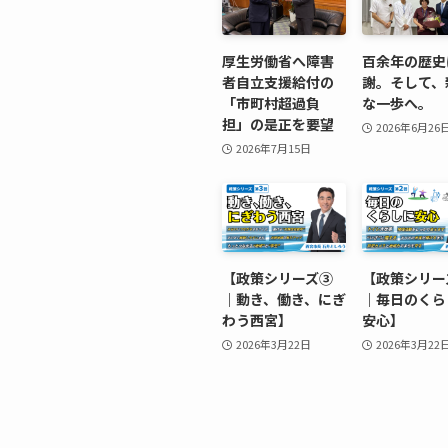
厚生労働省へ障害
百余年の歴史
者自立支援給付の
謝。そして、
「市町村超過負
な一歩へ。
担」の是正を要望
2026年6月26
2026年7月15日
【政策シリーズ③
【政策シリー
｜動き、働き、にぎ
｜毎日のくら
わう西宮】
安心】
2026年3月22日
2026年3月22