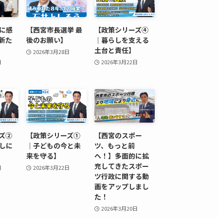
に感
【西宮市長選挙 最
【政策シリーズ④
新た
後のお願い】
｜暮らしを支える
土台と責任】
2026年3月28日
日
2026年3月22日
ズ②
【政策シリーズ①
【西宮のスポー
しに
｜子どもの今と未
ツ、もっと前
来を守る】
へ！】多面的に拡
充してきたスポー
日
2026年3月22日
ツ行政に関する動
画をアップしまし
た！
2026年3月20日