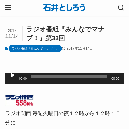
ラジオ番組『みんなでマナ
2017
11/14
ブ！』第33回
2017年11月14日
ラジオ番組『みんなでマナブ！』
音
00:00
00:00
声
プ
レ
ラジオ関西 毎週火曜日の夜１２時から１２時１５
ー
分に
ヤ