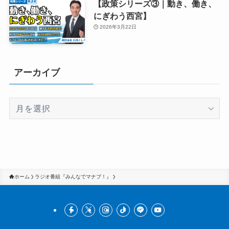
【政策シリーズ③｜動き、働き、
にぎわう西宮】
2026年3月22日
アーカイブ
ア
ー
カ
イ
ブ
ホーム
ラジオ番組『みんなでマナブ！』