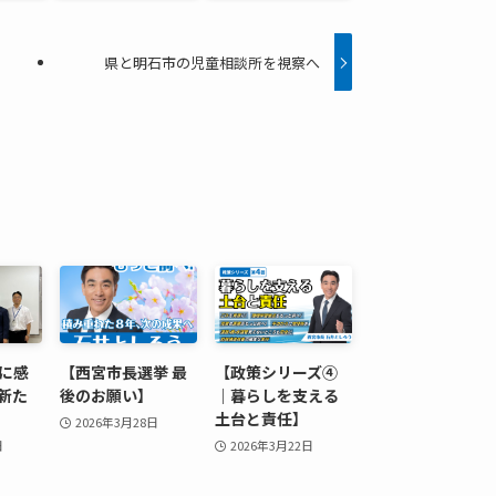
県と明石市の児童相談所を視察へ
に感
【西宮市長選挙 最
【政策シリーズ④
新た
後のお願い】
｜暮らしを支える
土台と責任】
2026年3月28日
日
2026年3月22日