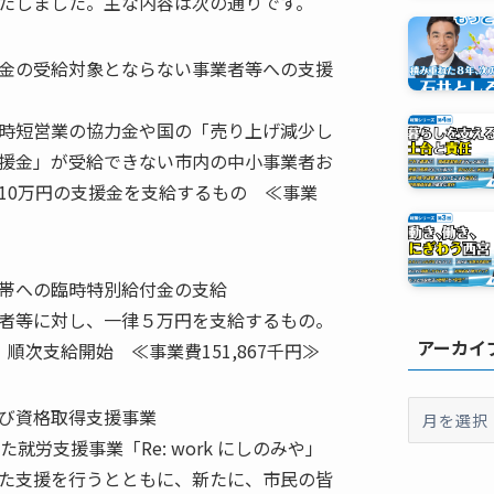
たしました。主な内容は次の通りです。
金の受給対象とならない事業者等への支援
時短営業の協力金や国の「売り上げ減少し
援金」が受給できない市内の中小事業者お
10万円の支援金を支給するもの ≪事業
帯への臨時特別給付金の支給
者等に対し、一律５万円を支給するもの。
アーカイ
順次支給開始 ≪事業費151,867千円≫
ア
び資格取得支援事業
ー
就労支援事業「Re: work にしのみや」
カ
た支援を行うとともに、新たに、市民の皆
イ