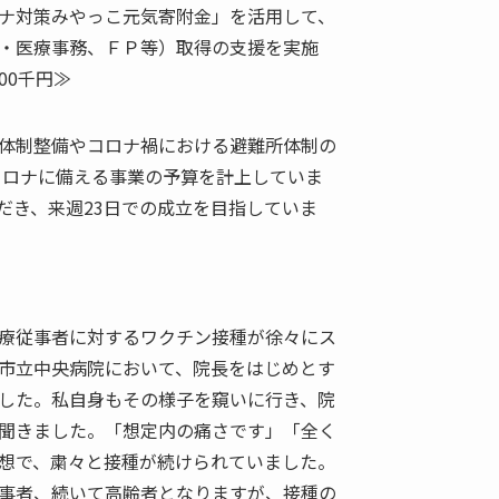
ブ
ナ対策みやっこ元気寄附金」を活用して、
護・医療事務、ＦＰ等）取得の支援を実施
00千円≫
体制整備やコロナ禍における避難所体制の
erコロナに備える事業の予算を計上していま
だき、来週23日での成立を目指していま
療従事者に対するワクチン接種が徐々にス
市立中央病院において、院長をはじめとす
した。私自身もその様子を窺いに行き、院
聞きました。「想定内の痛さです」「全く
想で、粛々と接種が続けられていました。
事者、続いて高齢者となりますが、接種の