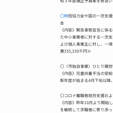
和３年度補正予算案を発表い
〇時
短協力金や国の一次支援
金
《内容》緊急事態宣言に係る
た中小事業者に対する一次支
よび個人事業主に対し、一律
費355,330千円≫
〇〈市独自事業〉ひとり親世
《内容》児童扶養手当の受給
新年度が始まる4月下旬以降、
〇コロナ離職者就労支援およ
《内容》昨年10月より開始した
を継続して求職者に寄り添っ