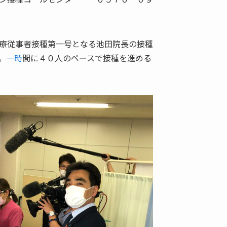
療従事者接種第一号となる池田院長の接種
。
一時
間に４０人のペースで接種を進める