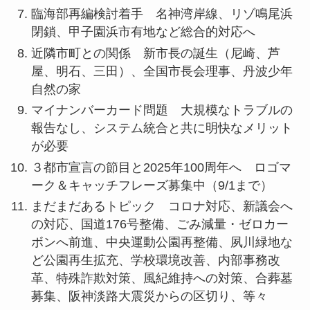
臨海部再編検討着手 名神湾岸線、リゾ鳴尾浜
閉鎖、甲子園浜市有地など総合的対応へ
近隣市町との関係 新市長の誕生（尼崎、芦
屋、明石、三田）、全国市長会理事、丹波少年
自然の家
マイナンバーカード問題 大規模なトラブルの
報告なし、システム統合と共に明快なメリット
が必要
３都市宣言の節目と2025年100周年へ ロゴマ
ーク＆キャッチフレーズ募集中（9/1まで）
まだまだあるトピック コロナ対応、新議会へ
の対応、国道176号整備、ごみ減量・ゼロカー
ボンへ前進、中央運動公園再整備、夙川緑地な
ど公園再生拡充、学校環境改善、内部事務改
革、特殊詐欺対策、風紀維持への対策、合葬墓
募集、阪神淡路大震災からの区切り、等々