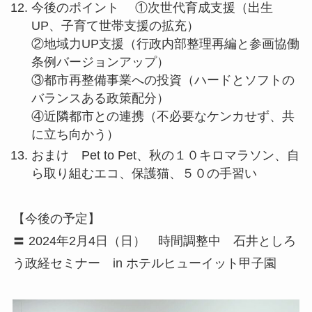
今後のポイント ①次世代育成支援（出生
UP、子育て世帯支援の拡充）
②地域力UP支援（行政内部整理再編と参画協働
条例バージョンアップ）
③都市再整備事業への投資（ハードとソフトの
バランスある政策配分）
④近隣都市との連携（不必要なケンカせず、共
に立ち向かう）
おまけ Pet to Pet、秋の１０キロマラソン、自
ら取り組むエコ、保護猫、５０の手習い
【今後の予定】
〓 2024年2月4日（日） 時間調整中 石井としろ
う政経セミナー in ホテルヒューイット甲子園