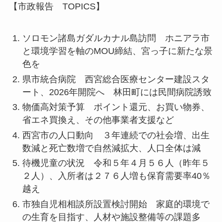
【市政報告 TOPICS】
ソロモン諸島ガダルカナル島訪問 ホニアラ市
と環境学習を軸のMOU締結、宮っ子に新たな景
色を
県市統合病院 西宮総合医療センター建設スタ
ート、2026年開院へ 林田町には民間病院誘致
物価高対策予算 ポイント還元、お買い物券、
省エネ買換え、その他事業者支援など
西宮市の人口動向 ３年連続での社会増、出生
数減と死亡数増で自然減拡大、人口全体は減
待機児童の状況 令和５年４月５６人（昨年５
２人）、入所者は２７６人増も保育需要率40％
越え
市独自児相相談所設置検討開始 家庭的環境で
の生育を目指す、人材や施設整備等の課題多