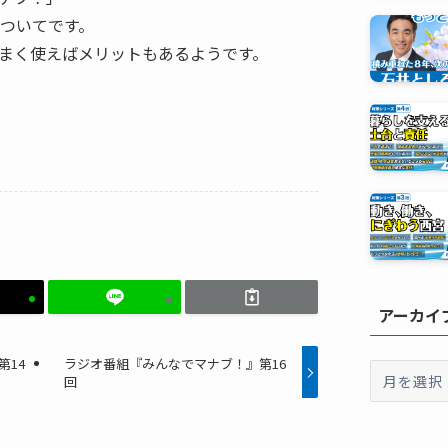
節
についてです。
に
まく使えばメリットもあるようです。
は
上
下
矢
印
キ
ー
を
使
アーカイ
っ
て
第14
ラジオ番組『みんなでマナブ！』第16
ア
回
く
ー
だ
カ
イ
さ