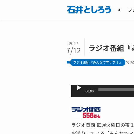
プ
2017
ラジオ番組『
7/12
ラジオ番組『みんなでマナブ！』
2
音
00:00
声
プ
レ
ー
ラジオ関西 毎週火曜日の夜
ヤ
お送りしている「みんなでマ