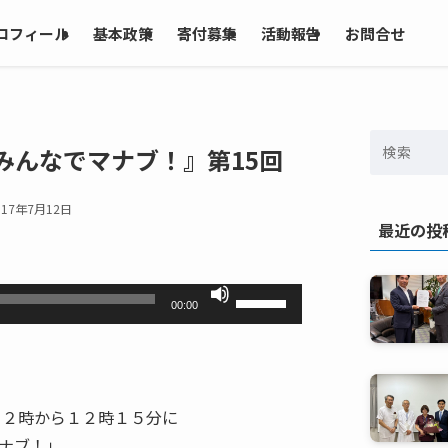
ロフィール
基本政策
寄付募集
活動報告
お問合せ
みんなでマナブ！』第15回
017年7月12日
最近の投
ボ
00:00
リ
ュ
ー
ム
１２時から１２時１５分に
調
ナブ！」