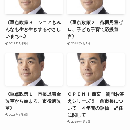
《重点政策３ シニアもみ
《重点政策２ 待機児童ゼ
んなも生き生きするやさし
ロ、子ども子育て応援宣
いまちへ》
言》
2018年4月5日
2018年4月4日
《重点政策１ 市長退職金
ＯＰＥＮ！ 西宮 質問お答
改革から始まる、市役所改
えシリーズ５ 前市長につ
革》
いて ４年間の評価 辞任
に関して
2018年4月3日
2018年4月2日